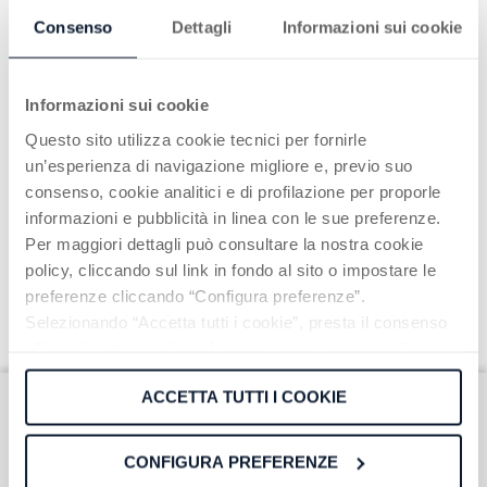
Continua a leggere
Consenso
Dettagli
Informazioni sui cookie
Informazioni sui cookie
Questo sito utilizza cookie tecnici per fornirle
un’esperienza di navigazione migliore e, previo suo
consenso, cookie analitici e di profilazione per proporle
informazioni e pubblicità in linea con le sue preferenze.
Per maggiori dettagli può consultare la nostra cookie
policy, cliccando sul link in fondo al sito o impostare le
preferenze cliccando “Configura preferenze”.
Selezionando “Accetta tutti i cookie”, presta il consenso
all’uso di tutti i tipi di cookie mentre può revocare il
consenso cliccando su “Usa solo cookie necessari” e
ACCETTA TUTTI I COOKIE
saranno attivati i soli cookie tecnici necessari al corretto
funzionamento del sito.
Iscriviti alla nostra
CONFIGURA PREFERENZE