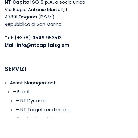
NT Capital SG S.p.A.
a socio unico
Via Biagio Antonio Martelli, 1
47891 Dogana (R.S.M.)
Repubblica di San Marino
Tel:
(+378) 0549 953513
Mail:
info@ntcapitalsg.sm
SERVIZI
Asset Management
– Fondi
– NT Dynamic
– NT Target rendimento
– Fondi alternativi
– Mandati istituzionali
Wealth Management