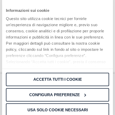
Informazioni sui cookie
Questo sito utilizza cookie tecnici per fornirle
un’esperienza di navigazione migliore e, previo suo
consenso, cookie analitici e di profilazione per proporle
informazioni e pubblicità in linea con le sue preferenze.
Per maggiori dettagli può consultare la nostra cookie
policy, cliccando sul link in fondo al sito o impostare le
preferenze cliccando “Configura preferenze”.
Selezionando “Accetta tutti i cookie”, presta il consenso
all’uso di tutti i tipi di cookie mentre può revocare il
consenso cliccando su “Usa solo cookie necessari” e
ACCETTA TUTTI I COOKIE
saranno attivati i soli cookie tecnici necessari al corretto
funzionamento del sito.
Iscriviti alla nostra
CONFIGURA PREFERENZE
Newsletter
USA SOLO COOKIE NECESSARI