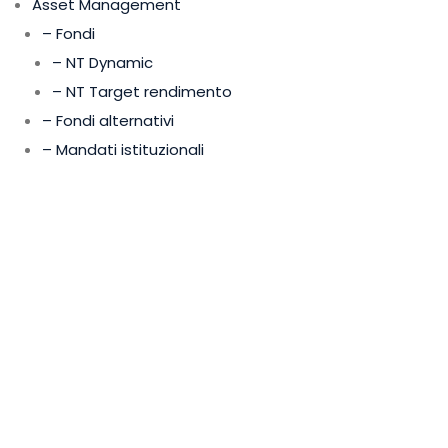
Asset Management
– Fondi
– NT Dynamic
– NT Target rendimento
– Fondi alternativi
– Mandati istituzionali
Wealth Management
– Consulenza finanziaria
– Gestioni patrimoniali
– Asset protection e passaggio generazionale
UTILI
Chi siamo
– Board
– Management