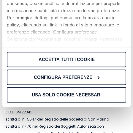
consenso, cookie analitici e di profilazione per proporle
informazioni e pubblicità in linea con le sue preferenze.
Per maggiori dettagli può consultare la nostra cookie
policy, cliccando sul link in fondo al sito o impostare le
preferenze cliccando “Configura preferenze”.
Selezionando “Accetta tutti i cookie”, presta il consenso
all’uso di tutti i tipi di cookie mentre può revocare il
consenso cliccando su “Usa solo cookie necessari” e
ACCETTA TUTTI I COOKIE
saranno attivati i soli cookie tecnici necessari al corretto
funzionamento del sito.
CONFIGURA PREFERENZE
USA SOLO COOKIE NECESSARI
NT Capital SG S.p.A.
a socio unico
C.O.E. SM 22345
Iscritta al n° 5647 del Registro delle Società di San Marino
Iscritta al n° 70 nel Registro dei Soggetti Autorizzati con