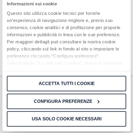
Informazioni sui cookie
Questo sito utilizza cookie tecnici per fornirle
un’esperienza di navigazione migliore e, previo suo
consenso, cookie analitici e di profilazione per proporle
informazioni e pubblicità in linea con le sue preferenze.
Per maggiori dettagli può consultare la nostra cookie
policy, cliccando sul link in fondo al sito o impostare le
preferenze cliccando “Configura preferenze”.
Selezionando “Accetta tutti i cookie”, presta il consenso
all’uso di tutti i tipi di cookie mentre può revocare il
consenso cliccando su “Usa solo cookie necessari” e
ACCETTA TUTTI I COOKIE
saranno attivati i soli cookie tecnici necessari al corretto
funzionamento del sito.
Iscriviti alla nostra
CONFIGURA PREFERENZE
Newsletter
USA SOLO COOKIE NECESSARI