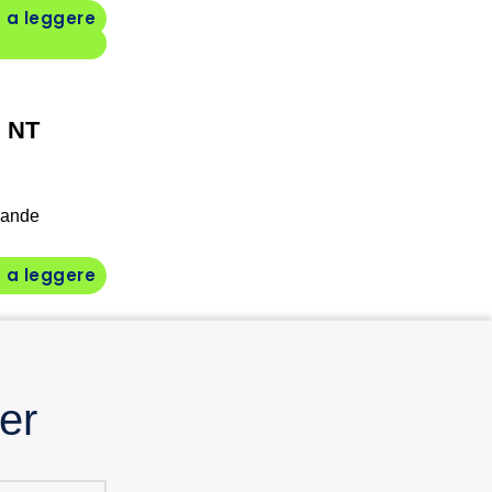
 a leggere
i NT
rande
 a leggere
ter