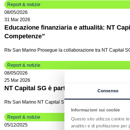
Report & notizie
08/05/2026
31 Mar 2026
Educazione finanziaria e attualità: NT Cap
Competenze”
Rtv San Marino Prosegue la collaborazione tra NT Capital SG e 
Report & notizie
08/05/2026
25 Mar 2026
NT Capital SG è partner del nuovo spazio
Consenso
Rtv San Marino NT Capital SG è partner del nuovo spazio info
Informazioni sui cookie
Report & notizie
Questo sito utilizza cookie t
05/12/2025
analitici e di profilazione pe