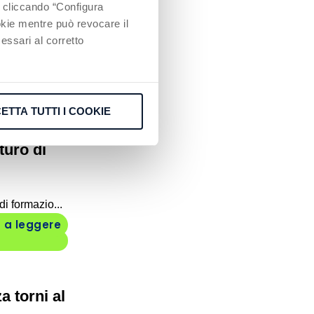
e cliccando “Configura
 Capital
ookie mentre può revocare il
essari al corretto
La citta...
 a leggere
ETTA TUTTI I COOKIE
turo di
i formazio...
 a leggere
a torni al