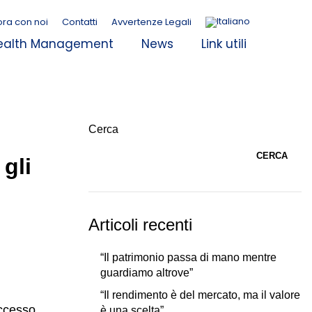
ora con noi
Contatti
Avvertenze Legali
alth Management
News
Link utili
Cerca
CERCA
gli
Articoli recenti
“Il patrimonio passa di mano mentre
guardiamo altrove”
“Il rendimento è del mercato, ma il valore
ccesso.
è una scelta”