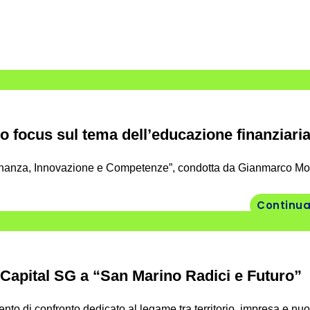
 focus sul tema dell’educazione finanziari
“Finanza, Innovazione e Competenze”, condotta da Gianmarco Mor
Continua
 Capital SG a “San Marino Radici e Futuro”
o di confronto dedicato al legame tra territorio, impresa e nuo