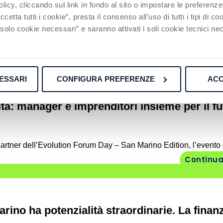
licy, cliccando sul link in fondo al sito o impostare le preferenz
rti e cittadini si riuniscono all’evento di NT
etta tutti i cookie”, presta il consenso all’uso di tutti i tipi di c
lo cookie necessari” e saranno attivati i soli cookie tecnici nec
orazione con San Marino Innovation è stato un grande successo. 
Continua
ESSARI
CONFIGURA PREFERENZE
ACC
à: manager e imprenditori insieme per il fu
rtner dell’Evolution Forum Day – San Marino Edition, l’evento d
Continua
ino ha potenzialità straordinarie. La finanz