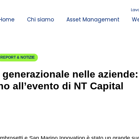
Lav
Home
Chi siamo
Asset Management
We
REPORT & NOTIZIE
generazionale nelle aziende: 
no all’evento di NT Capital
mbrosetti e San Marino Innovation è stato un grande su