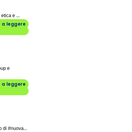
tica e ...
 a leggere
oup e
 a leggere
 di #nuova...