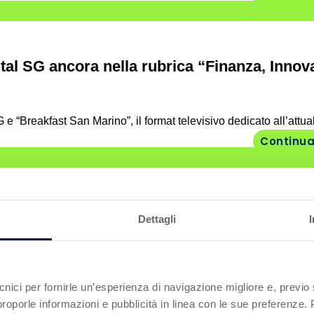
ital SG ancora nella rubrica “Finanza, Innov
“Breakfast San Marino”, il format televisivo dedicato all’attual
Continua
 informativo “Breakfast San Marino”
Dettagli
rmativo “Breakfast San Marino”, in onda sul canale 550. Un form
Continua
ecnici per fornirle un’esperienza di navigazione migliore e, prev
r proporle informazioni e pubblicità in linea con le sue preferenze.