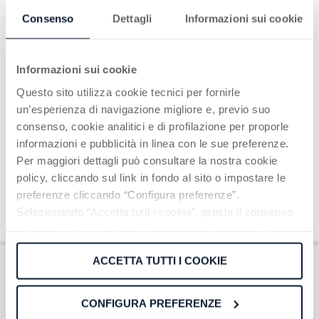
Consenso
Dettagli
Informazioni sui cookie
Informazioni sui cookie
Questo sito utilizza cookie tecnici per fornirle
un’esperienza di navigazione migliore e, previo suo
consenso, cookie analitici e di profilazione per proporle
informazioni e pubblicità in linea con le sue preferenze.
Per maggiori dettagli può consultare la nostra cookie
policy, cliccando sul link in fondo al sito o impostare le
preferenze cliccando “Configura preferenze”.
Selezionando “Accetta tutti i cookie”, presta il consenso
all’uso di tutti i tipi di cookie mentre può revocare il
consenso cliccando su “Usa solo cookie necessari” e
ACCETTA TUTTI I COOKIE
saranno attivati i soli cookie tecnici necessari al corretto
funzionamento del sito.
Iscriviti alla nostra
CONFIGURA PREFERENZE