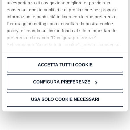
un’esperienza di navigazione migliore e, previo suo
consenso, cookie analitici e di profilazione per proporle
informazioni e pubblicità in linea con le sue preferenze.
REPORT & NOTIZIE
08 LUG 2023
Per maggiori dettagli può consultare la nostra cookie
Perchè i prezzi aumentano? Il
policy, cliccando sul link in fondo al sito o impostare le
preferenze cliccando “Configura preferenze”.
fenomeno dell’inflazione
Selezionando “Accetta tutti i cookie”, presta il consenso
Libertas.sm Negli ultimi tempi si sente parlare
all’uso di tutti i tipi di cookie mentre può revocare il
spesso di inflazione. Una parola temuta, che
consenso cliccando su “Usa solo cookie necessari” e
porta con sè conseguenze altrettanto temu...
ACCETTA TUTTI I COOKIE
saranno attivati i soli cookie tecnici necessari al corretto
funzionamento del sito.
Continua a leggere
CONFIGURA PREFERENZE
USA SOLO COOKIE NECESSARI