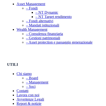
Asset Management
– Fondi
– NT Dynamic
– NT Target rendimento
– Fondi alternativi
– Mandati istituzionali
Wealth Management
– Consulenza finanziaria
– Gestioni patrimoniali
– Asset protection e passaggio generazionale
UTILI
Chi siamo
– Board
– Management
– Soci
Contatti
Lavora con noi
Avvertenze Legali
Report & notizie