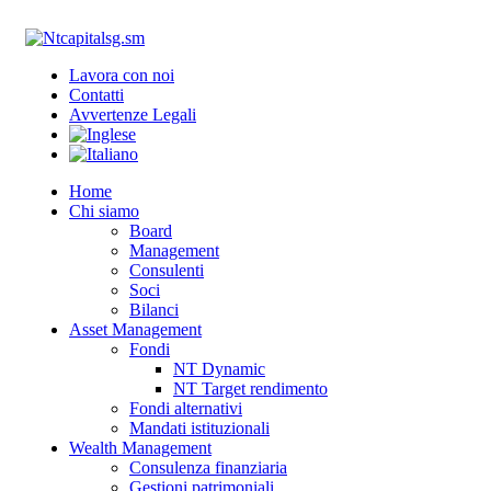
ADD ANYTHING HERE OR JUST REMOVE IT…
Lavora con noi
Contatti
Avvertenze Legali
Home
Chi siamo
Board
Management
Consulenti
Soci
Bilanci
Asset Management
Fondi
NT Dynamic
NT Target rendimento
Fondi alternativi
Mandati istituzionali
Wealth Management
Consulenza finanziaria
Gestioni patrimoniali