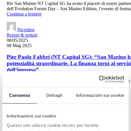
Rtv San Marino NT Capital SG ha avuto il piacere di essere partne
dell’Evolution Forum Day – San Marino Edition, l’evento di formaz
Continua a leggere
Ntceditor
Report & notizie
08/05/2025
08 Mag 2025
Pier Paolo Fabbri (NT Capital SG): “San Marino 
potenzialità straordinarie. La finanza torni al serviz
dell’impresa”
Rtv San Marino Il nostro Presidente, Pier Paolo Fabbri, intervistato
Marino RTV, ribadisce l’importanza di una finanza etica e ...
Continua a leggere
Consenso
Dettagli
Informazioni sui cookie
‹
1
2
Informazioni sui cookie
3
4
Questo sito utilizza cookie tecnici per fornirle
5