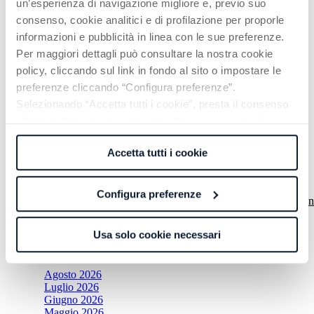
un’esperienza di navigazione migliore e, previo suo
›
»
consenso, cookie analitici e di profilazione per proporle
informazioni e pubblicità in linea con le sue preferenze.
close
Per maggiori dettagli può consultare la nostra cookie
Cerca
Cerca
policy, cliccando sul link in fondo al sito o impostare le
preferenze cliccando “Configura preferenze”.
Articoli recenti
Selezionando “Accetta tutti i cookie”, presta il consenso
all’uso di tutti i tipi di cookie mentre può revocare il
“Usare l’IA, oppure esserne il prodotto”
consenso cliccando su “Usa solo cookie necessari” e
“Il patrimonio passa di mano mentre guardiamo altrove”
Accetta tutti i cookie
saranno attivati i soli cookie tecnici necessari al corretto
“Il rendimento è del mercato, ma il valore è una scelta”
Finanza, Innovazione e Competenze: nuovo focus sul tema
funzionamento del sito.
dell’educazione finanziaria
Configura preferenze
Crescita, visione e nuove generazioni: NT Capital SG a “San
Marino Radici e Futuro”
Usa solo cookie necessari
Archivio news
Agosto 2026
Luglio 2026
Giugno 2026
Maggio 2026