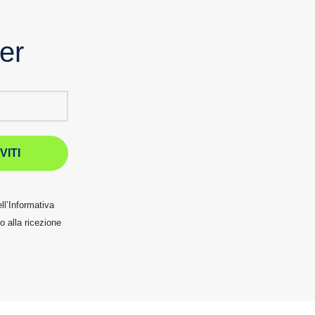
ter
VITI
ll’Informativa
 alla ricezione