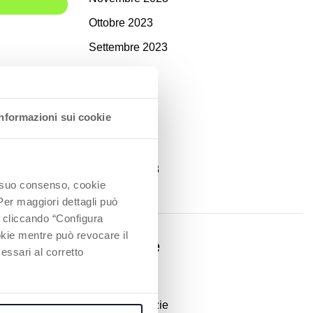
Ottobre 2023
Settembre 2023
Agosto 2023
rientamento
Luglio 2023
Informazioni sui cookie
Giugno 2023
 a leggere
Marzo 2023
Gennaio 2023
io suo consenso, cookie
 Per maggiori dettagli può
e cliccando “Configura
ookie mentre può revocare il
nti Luca Za...
Categorie
essari al corretto
 a leggere
Eventi
Report & notizie