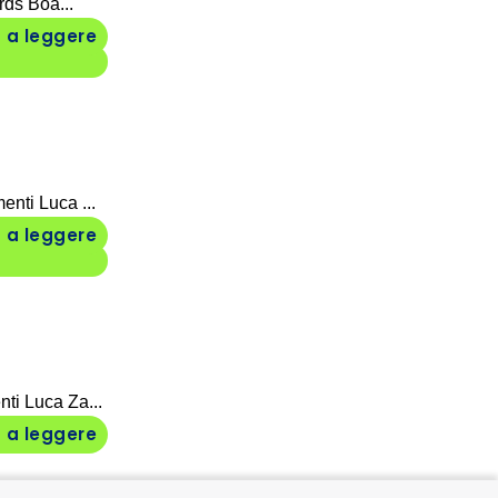
rds Boa...
 a leggere
enti Luca ...
 a leggere
ti Luca Za...
 a leggere