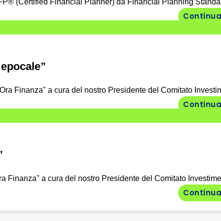
i CFP® (Certified Financial Planner) da Financial Planning Standa
Continua
 epocale”
Ora Finanza" a cura del nostro Presidente del Comitato Investim
Continua
”
ra Finanza" a cura del nostro Presidente del Comitato Investimen
Continua