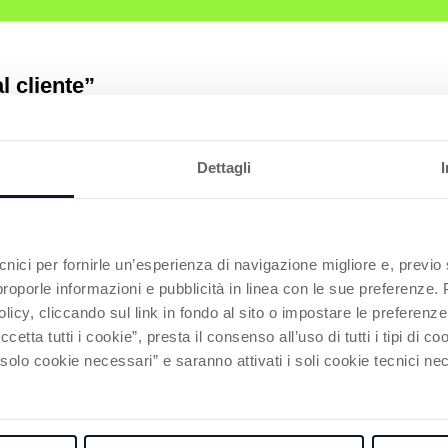
l cliente”
 NT Capital SG, che mette al centro solidità, indipendenza e o
Dettagli
Continua
ecnici per fornirle un’esperienza di navigazione migliore e, prev
ria dei mega trend”
r proporle informazioni e pubblicità in linea con le sue preferenze.
licy, cliccando sul link in fondo al sito o impostare le preferenz
etta tutti i cookie”, presta il consenso all’uso di tutti i tipi di c
ra Finanza" a cura del nostro Presidente del Comitato Investime
lo cookie necessari” e saranno attivati i soli cookie tecnici nec
Continua