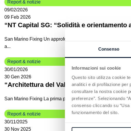
Report & notizie
09/02/2026
09 Feb 2026
“NT Capital SG: “Solidità e orientamento a
San Marino Fixing Un approfondimento dedicato al modello di
a...
Consenso
Report & notizie
Informazioni sui cookie
30/01/2026
30 Gen 2026
Questo sito utilizza cookie t
“Architettura del Valore 2026: oltre l’eufo
analitici e di profilazione pe
consultare la nostra cookie po
preferenze”. Selezionando “Acc
San Marino Fixing La prima puntata del 2026 della rubrica "O
consenso cliccando su “Usa so
funzionamento del sito.
Report & notizie
30/11/2025
30 Nov 2025