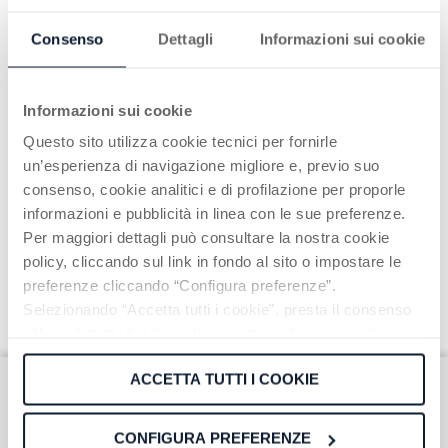
Diaman Awards 2026
Consenso
Dettagli
Informazioni sui cookie
Quant.it Siamo entusiasti di annunciare che
NT Capital è tra i finalisti dei Diaman Awards
2026 nella categoria "Miglior Fondo Fless...
Informazioni sui cookie
Questo sito utilizza cookie tecnici per fornirle
Continua a leggere
un’esperienza di navigazione migliore e, previo suo
consenso, cookie analitici e di profilazione per proporle
informazioni e pubblicità in linea con le sue preferenze.
Per maggiori dettagli può consultare la nostra cookie
policy, cliccando sul link in fondo al sito o impostare le
preferenze cliccando “Configura preferenze”.
Selezionando “Accetta tutti i cookie”, presta il consenso
all’uso di tutti i tipi di cookie mentre può revocare il
consenso cliccando su “Usa solo cookie necessari” e
ACCETTA TUTTI I COOKIE
saranno attivati i soli cookie tecnici necessari al corretto
funzionamento del sito.
Iscriviti alla nostra
CONFIGURA PREFERENZE