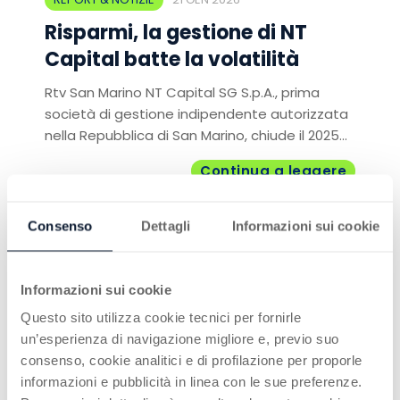
Risparmi, la gestione di NT
Capital batte la volatilità
Rtv San Marino NT Capital SG S.p.A., prima
società di gestione indipendente autorizzata
nella Repubblica di San Marino, chiude il 2025...
Continua a leggere
Consenso
Dettagli
Informazioni sui cookie
Informazioni sui cookie
Questo sito utilizza cookie tecnici per fornirle
un’esperienza di navigazione migliore e, previo suo
REPORT & NOTIZIE
05 DIC 2025
consenso, cookie analitici e di profilazione per proporle
Il potere della conoscenza
informazioni e pubblicità in linea con le sue preferenze.
finanziaria: esperti e cittadini