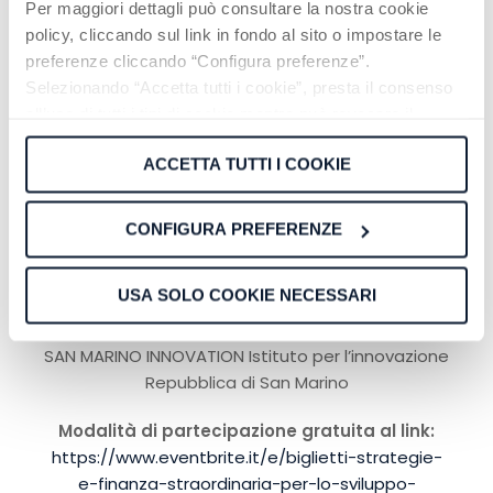
Per maggiori dettagli può consultare la nostra cookie
Con il patrocinio della:
policy, cliccando sul link in fondo al sito o impostare le
preferenze cliccando “Configura preferenze”.
SEGRETERIA DI STATO FINANZE E BILANCIO della
Selezionando “Accetta tutti i cookie”, presta il consenso
Repubblica di San Marino
all’uso di tutti i tipi di cookie mentre può revocare il
consenso cliccando su “Usa solo cookie necessari” e
AGENZIA PER LO SVILUPPO ECONOMICO – CAMERA
ACCETTA TUTTI I COOKIE
saranno attivati i soli cookie tecnici necessari al corretto
DI COMMERCIO di San Marino
funzionamento del sito.
CONFIGURA PREFERENZE
UNIVERSITA’ DEGLI STUDI della Repubblica di San
Marino
USA SOLO COOKIE NECESSARI
In collaborazione con:
SAN MARINO INNOVATION Istituto per l’innovazione
Repubblica di San Marino
Modalità di partecipazione gratuita al link:
https://www.eventbrite.it/e/biglietti-strategie-
e-finanza-straordinaria-per-lo-sviluppo-