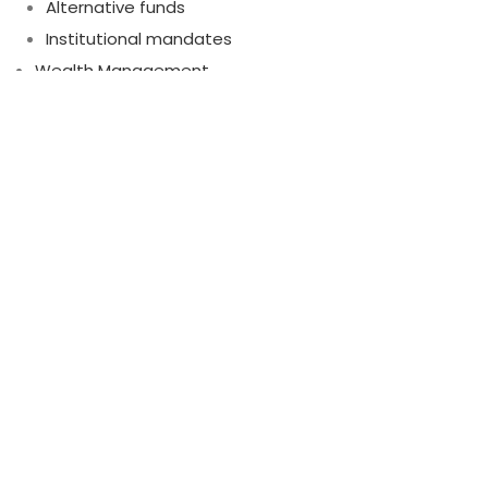
Alternative funds
Institutional mandates
Wealth Management
Financial advice
Wealth management
Asset protection and generational change
USEFUL
About us
Board
Business Partners
Management
Legal Information
Contact us