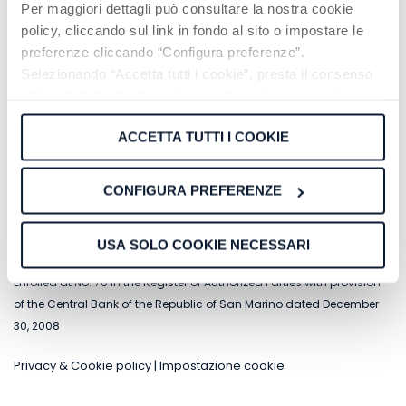
Per maggiori dettagli può consultare la nostra cookie
policy, cliccando sul link in fondo al sito o impostare le
preferenze cliccando “Configura preferenze”.
Selezionando “Accetta tutti i cookie”, presta il consenso
all’uso di tutti i tipi di cookie mentre può revocare il
consenso cliccando su “Usa solo cookie necessari” e
ACCETTA TUTTI I COOKIE
saranno attivati i soli cookie tecnici necessari al corretto
funzionamento del sito.
CONFIGURA PREFERENZE
NT Capital SG S.p.A.
a socio unico
C.O.E. SM 22345
USA SOLO COOKIE NECESSARI
Registered under No. 5647 in the San Marino Register of Companies
Enrolled at No. 70 in the Register of Authorized Parties with provision
of the Central Bank of the Republic of San Marino dated December
30, 2008
Privacy & Cookie policy
|
Impostazione cookie