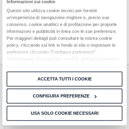
Informazioni sui cookie
Questo sito utilizza cookie tecnici per fornirle
un’esperienza di navigazione migliore e, previo suo
consenso, cookie analitici e di profilazione per proporle
informazioni e pubblicità in linea con le sue preferenze.
Per maggiori dettagli può consultare la nostra cookie
policy, cliccando sul link in fondo al sito o impostare le
preferenze cliccando “Configura preferenze”.
Selezionando “Accetta tutti i cookie”, presta il consenso
all’uso di tutti i tipi di cookie mentre può revocare il
consenso cliccando su “Usa solo cookie necessari” e
ACCETTA TUTTI I COOKIE
saranno attivati i soli cookie tecnici necessari al corretto
Subscribe to our
funzionamento del sito.
CONFIGURA PREFERENZE
Newsletter
USA SOLO COOKIE NECESSARI