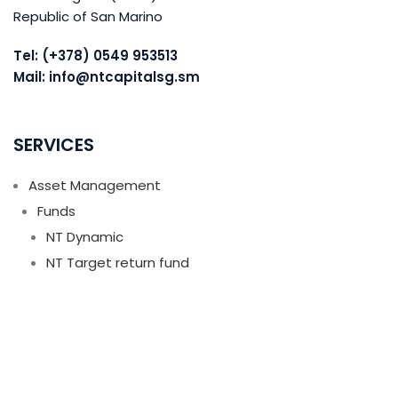
Republic of San Marino
Tel: (+378) 0549 953513
Mail: info@ntcapitalsg.sm
SERVICES
Asset Management
Funds
NT Dynamic
NT Target return fund
Alternative funds
Institutional mandates
Wealth Management
Financial advice
Wealth management